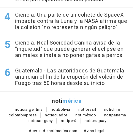
Ciencia.-Una parte de un cohete de SpaceX
impacta contra la Luna y la NASA afirma que
la colisión "no representa ningún peligro"
Ciencia.-Real Sociedad Canina avisa de la
"inquietud" que puede generar el eclipse en
animales e insta a no poner gafas a perros
Guatemala.- Las autoridades de Guatemala
anuncian el fin de la erupción del volcán de
Fuego tras 50 horas desde su inicio
noti
mérica
notici
argentina
noti
bolivia
noti
brasil
noti
chile
colombia
press
noti
ecuador
noti
méxico
noti
panama
noti
paraguay
noti
perú
noti
uruguay
Acerca de notimerica.com
Aviso legal