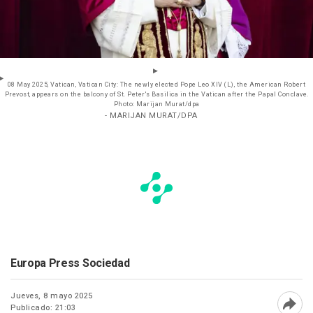
08 May 2025, Vatican, Vatican City: The newly elected Pope Leo XIV (L), the American Robert
Prevost, appears on the balcony of St. Peter's Basilica in the Vatican after the Papal Conclave.
Photo: Marijan Murat/dpa
- MARIJAN MURAT/DPA
Europa Press Sociedad
Jueves, 8 mayo 2025
Publicado: 21:03
Abri