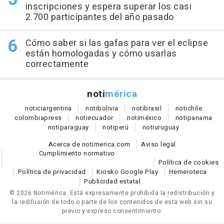
inscripciones y espera superar los casi
2.700 participantes del año pasado
Cómo saber si las gafas para ver el eclipse
están homologadas y cómo usarlas
correctamente
noti
mérica
notici
argentina
noti
bolivia
noti
brasil
noti
chile
colombia
press
noti
ecuador
noti
méxico
noti
panama
noti
paraguay
noti
perú
noti
uruguay
Acerca de notimerica.com
Aviso legal
Cumplimiento normativo
Política de cookies
Política de privacidad
Kiosko Google Play
Hemeroteca
Publicidad estatal
© 2026 Notimérica.
Está expresamente prohibida la redistribución y
la redifusión de todo o parte de los contenidos de esta web sin su
previo y expreso consentimiento.