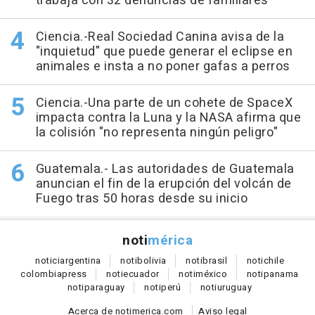
trabaja con 32 denuncias de familiares
Ciencia.-Real Sociedad Canina avisa de la
"inquietud" que puede generar el eclipse en
animales e insta a no poner gafas a perros
Ciencia.-Una parte de un cohete de SpaceX
impacta contra la Luna y la NASA afirma que
la colisión "no representa ningún peligro"
Guatemala.- Las autoridades de Guatemala
anuncian el fin de la erupción del volcán de
Fuego tras 50 horas desde su inicio
noti
mérica
notici
argentina
noti
bolivia
noti
brasil
noti
chile
colombia
press
noti
ecuador
noti
méxico
noti
panama
noti
paraguay
noti
perú
noti
uruguay
Acerca de notimerica.com
Aviso legal