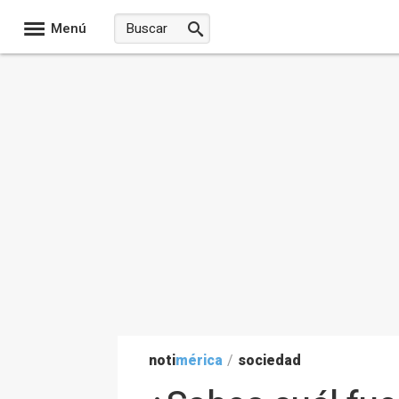
Menú
noti
mérica
/
sociedad