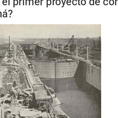
 el primer proyecto de co
má?