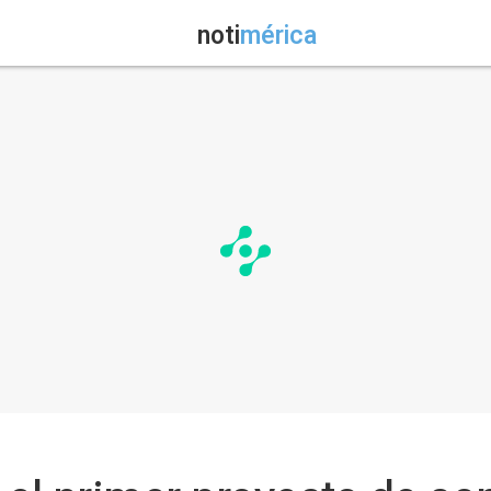
noti
mérica