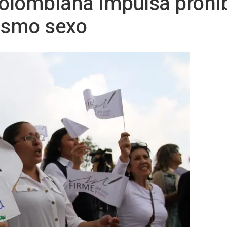
olombiana impulsa prohib
mismo sexo