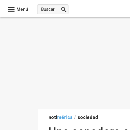
Menú
noti
mérica
/
sociedad