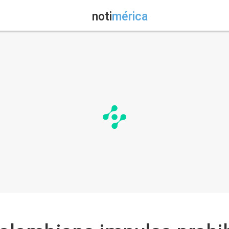
noti
mérica