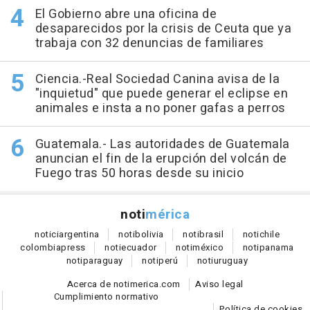
El Gobierno abre una oficina de
desaparecidos por la crisis de Ceuta que ya
trabaja con 32 denuncias de familiares
Ciencia.-Real Sociedad Canina avisa de la
"inquietud" que puede generar el eclipse en
animales e insta a no poner gafas a perros
Guatemala.- Las autoridades de Guatemala
anuncian el fin de la erupción del volcán de
Fuego tras 50 horas desde su inicio
noti
mérica
notici
argentina
noti
bolivia
noti
brasil
noti
chile
colombia
press
noti
ecuador
noti
méxico
noti
panama
noti
paraguay
noti
perú
noti
uruguay
Acerca de notimerica.com
Aviso legal
Cumplimiento normativo
Política de cookies