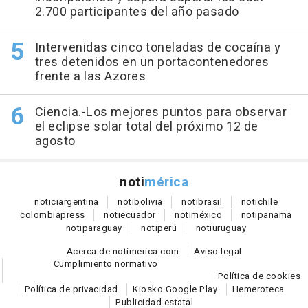
2.700 participantes del año pasado
Intervenidas cinco toneladas de cocaína y
tres detenidos en un portacontenedores
frente a las Azores
Ciencia.-Los mejores puntos para observar
el eclipse solar total del próximo 12 de
agosto
noti
mérica
notici
argentina
noti
bolivia
noti
brasil
noti
chile
colombia
press
noti
ecuador
noti
méxico
noti
panama
noti
paraguay
noti
perú
noti
uruguay
Acerca de notimerica.com
Aviso legal
Cumplimiento normativo
Política de cookies
Política de privacidad
Kiosko Google Play
Hemeroteca
Publicidad estatal