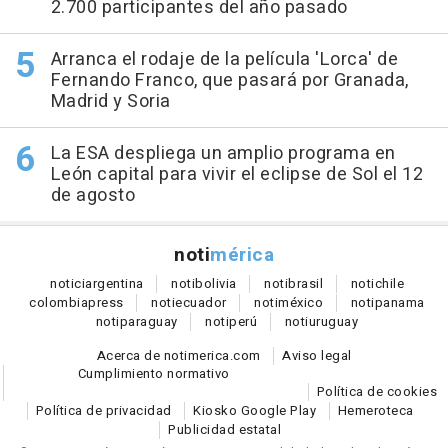
2.700 participantes del año pasado
Arranca el rodaje de la película 'Lorca' de
Fernando Franco, que pasará por Granada,
Madrid y Soria
La ESA despliega un amplio programa en
León capital para vivir el eclipse de Sol el 12
de agosto
noti
mérica
notici
argentina
noti
bolivia
noti
brasil
noti
chile
colombia
press
noti
ecuador
noti
méxico
noti
panama
noti
paraguay
noti
perú
noti
uruguay
Acerca de notimerica.com
Aviso legal
Cumplimiento normativo
Política de cookies
Política de privacidad
Kiosko Google Play
Hemeroteca
Publicidad estatal