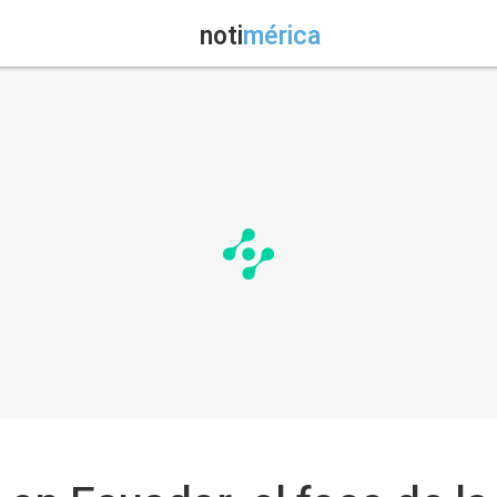
noti
mérica