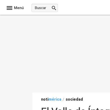
Menú
noti
mérica
/
sociedad