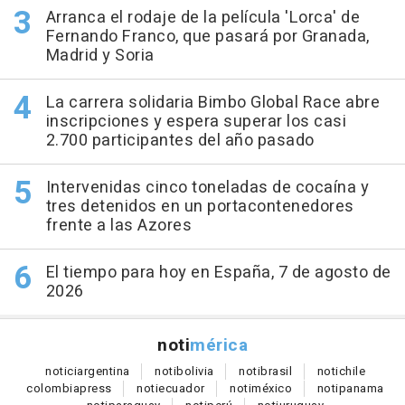
Arranca el rodaje de la película 'Lorca' de
Fernando Franco, que pasará por Granada,
Madrid y Soria
La carrera solidaria Bimbo Global Race abre
inscripciones y espera superar los casi
2.700 participantes del año pasado
Intervenidas cinco toneladas de cocaína y
tres detenidos en un portacontenedores
frente a las Azores
El tiempo para hoy en España, 7 de agosto de
2026
noti
mérica
notici
argentina
noti
bolivia
noti
brasil
noti
chile
colombia
press
noti
ecuador
noti
méxico
noti
panama