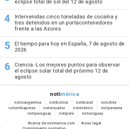
eclipse total de sol del 12 de agosto
Intervenidas cinco toneladas de cocaína y
tres detenidos en un portacontenedores
frente a las Azores
El tiempo para hoy en España, 7 de agosto de
2026
Ciencia.-Los mejores puntos para observar
el eclipse solar total del próximo 12 de
agosto
noti
mérica
notici
argentina
noti
bolivia
noti
brasil
noti
chile
colombia
press
noti
ecuador
noti
méxico
noti
panama
noti
paraguay
noti
perú
noti
uruguay
Acerca de notimerica.com
Aviso legal
Cumplimiento normativo