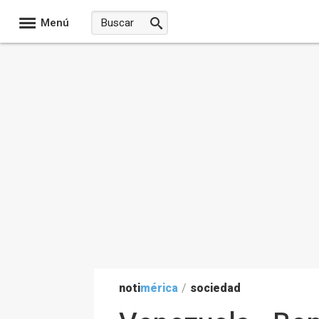
Menú
noti
mérica
/
sociedad