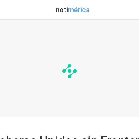
noti
mérica