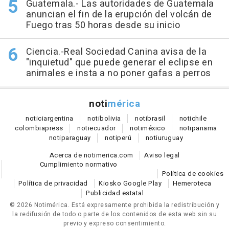
Guatemala.- Las autoridades de Guatemala
anuncian el fin de la erupción del volcán de
Fuego tras 50 horas desde su inicio
Ciencia.-Real Sociedad Canina avisa de la
"inquietud" que puede generar el eclipse en
animales e insta a no poner gafas a perros
noti
mérica
notici
argentina
noti
bolivia
noti
brasil
noti
chile
colombia
press
noti
ecuador
noti
méxico
noti
panama
noti
paraguay
noti
perú
noti
uruguay
Acerca de notimerica.com
Aviso legal
Cumplimiento normativo
Política de cookies
Política de privacidad
Kiosko Google Play
Hemeroteca
Publicidad estatal
© 2026 Notimérica.
Está expresamente prohibida la redistribución y
la redifusión de todo o parte de los contenidos de esta web sin su
previo y expreso consentimiento.