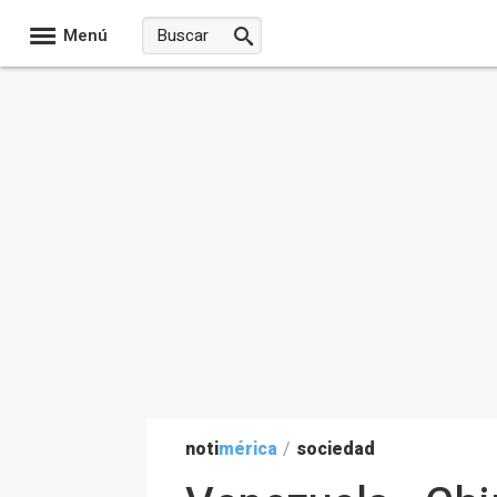
Menú
noti
mérica
/
sociedad