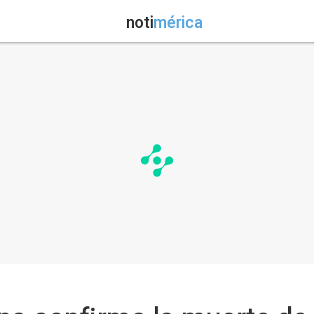
noti
mérica