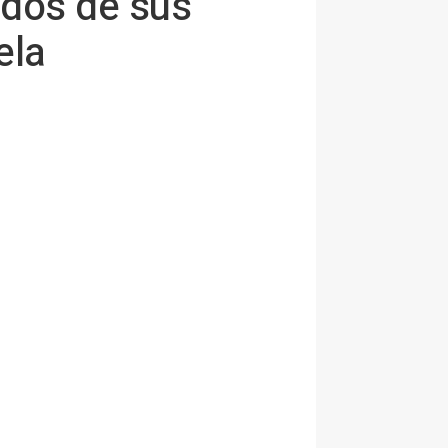
 dos de sus
ela