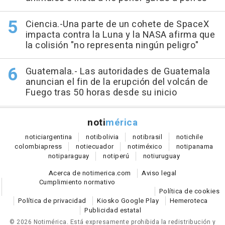
Ciencia.-Una parte de un cohete de SpaceX
impacta contra la Luna y la NASA afirma que
la colisión "no representa ningún peligro"
Guatemala.- Las autoridades de Guatemala
anuncian el fin de la erupción del volcán de
Fuego tras 50 horas desde su inicio
noti
mérica
notici
argentina
noti
bolivia
noti
brasil
noti
chile
colombia
press
noti
ecuador
noti
méxico
noti
panama
noti
paraguay
noti
perú
noti
uruguay
Acerca de notimerica.com
Aviso legal
Cumplimiento normativo
Política de cookies
Política de privacidad
Kiosko Google Play
Hemeroteca
Publicidad estatal
© 2026 Notimérica.
Está expresamente prohibida la redistribución y