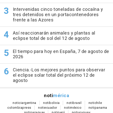
Intervenidas cinco toneladas de cocaína y
tres detenidos en un portacontenedores
frente a las Azores
Así reaccionarán animales y plantas al
eclipse total de sol del 12 de agosto
El tiempo para hoy en España, 7 de agosto de
2026
Ciencia.-Los mejores puntos para observar
el eclipse solar total del próximo 12 de
agosto
noti
mérica
notici
argentina
noti
bolivia
noti
brasil
noti
chile
colombia
press
noti
ecuador
noti
méxico
noti
panama
noti
paraguay
noti
perú
noti
uruguay