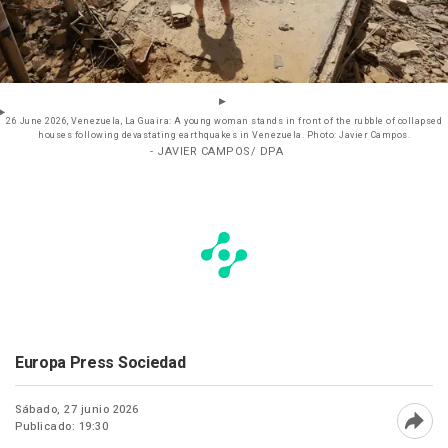
26 June 2026, Venezuela, La Guaira: A young woman stands in front of the rubble of collapsed
houses following devastating earthquakes in Venezuela. Photo: Javier Campos.
- JAVIER CAMPOS/ DPA
Europa Press Sociedad
Sábado, 27 junio 2026
Publicado: 19:30
Abri