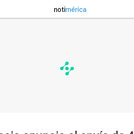
noti
mérica