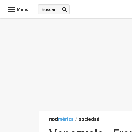
Menú
noti
mérica
/
sociedad