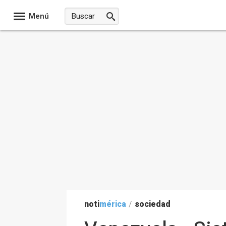
Menú
noti
mérica
/
sociedad