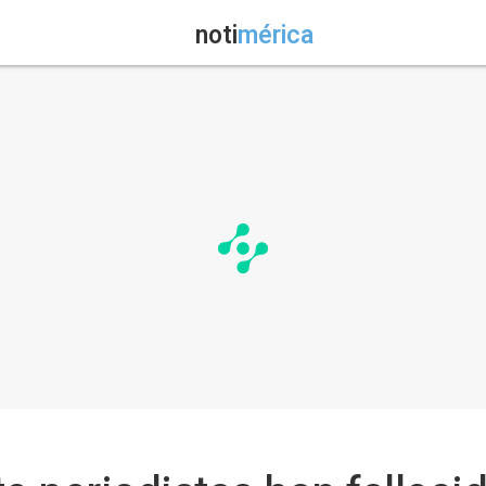
noti
mérica