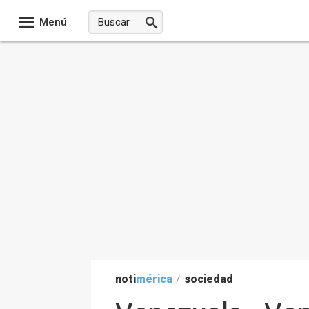
Menú
noti
mérica
/
sociedad