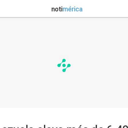
noti
mérica