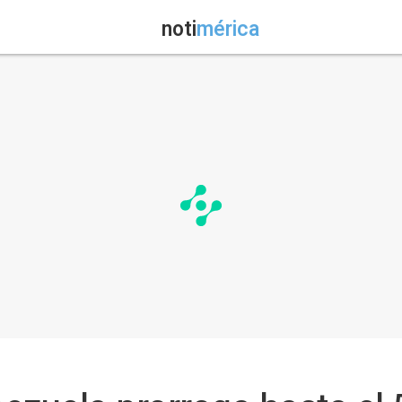
noti
mérica