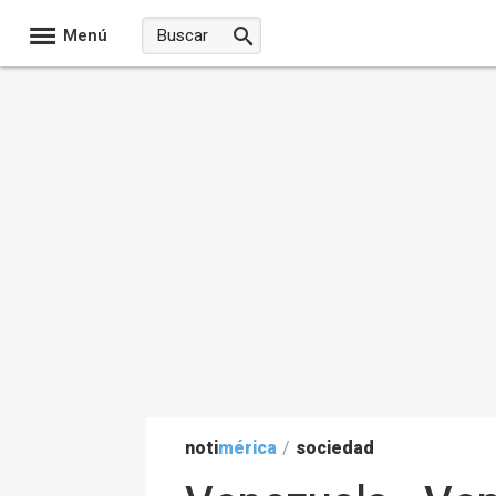
Menú
noti
mérica
/
sociedad