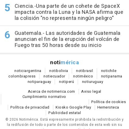
Ciencia.-Una parte de un cohete de SpaceX
impacta contra la Luna y la NASA afirma que
la colisión "no representa ningún peligro"
Guatemala.- Las autoridades de Guatemala
anuncian el fin de la erupción del volcán de
Fuego tras 50 horas desde su inicio
noti
mérica
notici
argentina
noti
bolivia
noti
brasil
noti
chile
colombia
press
noti
ecuador
noti
méxico
noti
panama
noti
paraguay
noti
perú
noti
uruguay
Acerca de notimerica.com
Aviso legal
Cumplimiento normativo
Política de cookies
Política de privacidad
Kiosko Google Play
Hemeroteca
Publicidad estatal
© 2026 Notimérica.
Está expresamente prohibida la redistribución y
la redifusión de todo o parte de los contenidos de esta web sin su