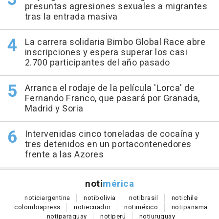
presuntas agresiones sexuales a migrantes
tras la entrada masiva
La carrera solidaria Bimbo Global Race abre
inscripciones y espera superar los casi
2.700 participantes del año pasado
Arranca el rodaje de la película 'Lorca' de
Fernando Franco, que pasará por Granada,
Madrid y Soria
Intervenidas cinco toneladas de cocaína y
tres detenidos en un portacontenedores
frente a las Azores
noti
mérica
notici
argentina
noti
bolivia
noti
brasil
noti
chile
colombia
press
noti
ecuador
noti
méxico
noti
panama
noti
paraguay
noti
perú
noti
uruguay