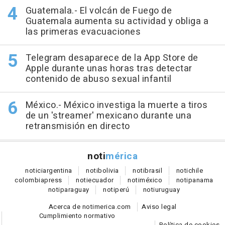
Guatemala.- El volcán de Fuego de
Guatemala aumenta su actividad y obliga a
las primeras evacuaciones
Telegram desaparece de la App Store de
Apple durante unas horas tras detectar
contenido de abuso sexual infantil
México.- México investiga la muerte a tiros
de un 'streamer' mexicano durante una
retransmisión en directo
noti
mérica
notici
argentina
noti
bolivia
noti
brasil
noti
chile
colombia
press
noti
ecuador
noti
méxico
noti
panama
noti
paraguay
noti
perú
noti
uruguay
Acerca de notimerica.com
Aviso legal
Cumplimiento normativo
Política de cookies