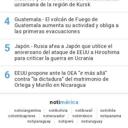
ucraniana de la región de Kursk
Guatemala.- El volcán de Fuego de
Guatemala aumenta su actividad y obliga a
las primeras evacuaciones
Japón.- Rusia afea a Japón que utilice el
aniversario del ataque de EEUU a Hiroshima
para criticar la guerra en Ucrania
EEUU propone ante la OEA "ir más allá"
contra "la dictadura" del matrimonio de
Ortega y Murillo en Nicaragua
noti
mérica
notici
argentina
noti
bolivia
noti
brasil
noti
chile
colombia
press
noti
ecuador
noti
méxico
noti
panama
noti
paraguay
noti
perú
noti
uruguay