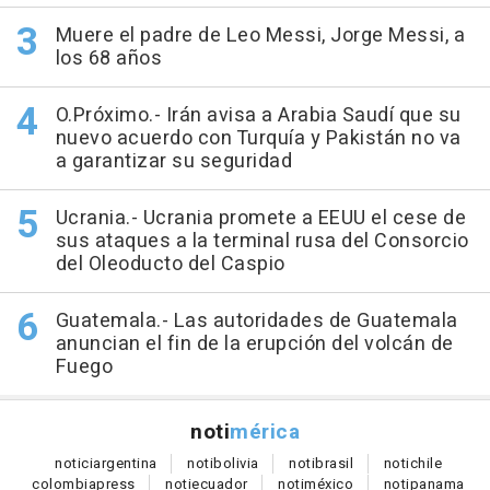
Muere el padre de Leo Messi, Jorge Messi, a
los 68 años
O.Próximo.- Irán avisa a Arabia Saudí que su
nuevo acuerdo con Turquía y Pakistán no va
a garantizar su seguridad
Ucrania.- Ucrania promete a EEUU el cese de
sus ataques a la terminal rusa del Consorcio
del Oleoducto del Caspio
Guatemala.- Las autoridades de Guatemala
anuncian el fin de la erupción del volcán de
Fuego
noti
mérica
notici
argentina
noti
bolivia
noti
brasil
noti
chile
colombia
press
noti
ecuador
noti
méxico
noti
panama