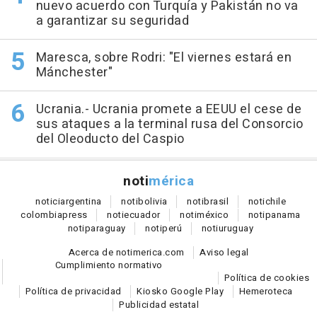
nuevo acuerdo con Turquía y Pakistán no va
a garantizar su seguridad
Maresca, sobre Rodri: "El viernes estará en
Mánchester"
Ucrania.- Ucrania promete a EEUU el cese de
sus ataques a la terminal rusa del Consorcio
del Oleoducto del Caspio
noti
mérica
notici
argentina
noti
bolivia
noti
brasil
noti
chile
colombia
press
noti
ecuador
noti
méxico
noti
panama
noti
paraguay
noti
perú
noti
uruguay
Acerca de notimerica.com
Aviso legal
Cumplimiento normativo
Política de cookies
Política de privacidad
Kiosko Google Play
Hemeroteca
Publicidad estatal