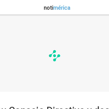
noti
mérica