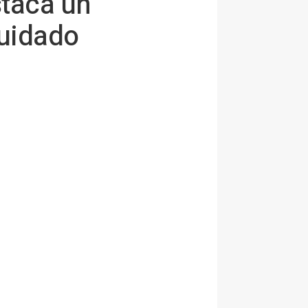
staca un
cuidado