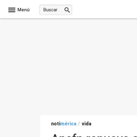
Menú
noti
mérica
/
vida