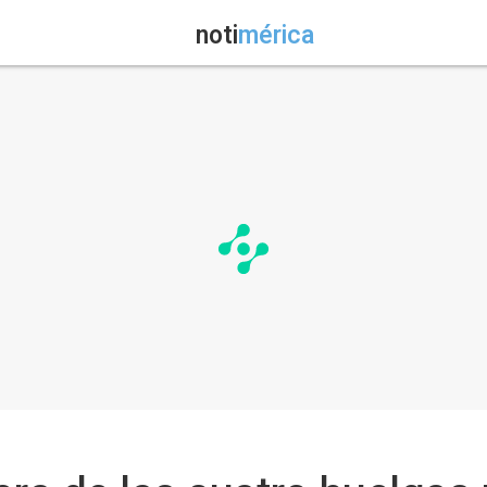
noti
mérica