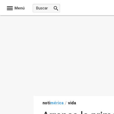
Menú
noti
mérica
/
vida