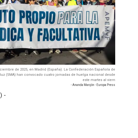
iciembre de 2025, en Madrid (España). La Confederación Española de
aluz (SMA) han convocado cuatro jornadas de huelga nacional desde
este martes al viern
- Ananda Manjón - Europa Press
) -