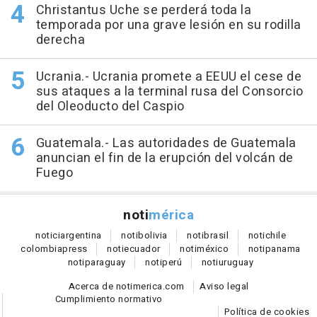
Christantus Uche se perderá toda la
temporada por una grave lesión en su rodilla
derecha
Ucrania.- Ucrania promete a EEUU el cese de
sus ataques a la terminal rusa del Consorcio
del Oleoducto del Caspio
Guatemala.- Las autoridades de Guatemala
anuncian el fin de la erupción del volcán de
Fuego
noti
mérica
notici
argentina
noti
bolivia
noti
brasil
noti
chile
colombia
press
noti
ecuador
noti
méxico
noti
panama
noti
paraguay
noti
perú
noti
uruguay
Acerca de notimerica.com
Aviso legal
Cumplimiento normativo
Política de cookies