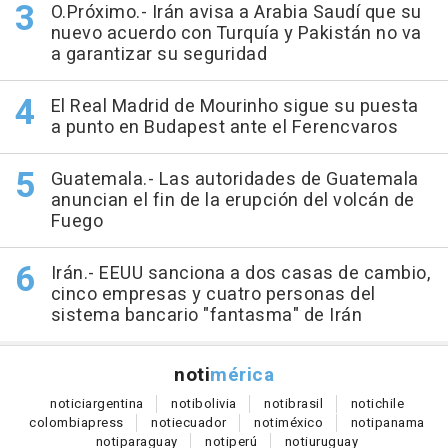
O.Próximo.- Irán avisa a Arabia Saudí que su
nuevo acuerdo con Turquía y Pakistán no va
a garantizar su seguridad
El Real Madrid de Mourinho sigue su puesta
a punto en Budapest ante el Ferencvaros
Guatemala.- Las autoridades de Guatemala
anuncian el fin de la erupción del volcán de
Fuego
Irán.- EEUU sanciona a dos casas de cambio,
cinco empresas y cuatro personas del
sistema bancario "fantasma" de Irán
noti
mérica
notici
argentina
noti
bolivia
noti
brasil
noti
chile
colombia
press
noti
ecuador
noti
méxico
noti
panama
noti
paraguay
noti
perú
noti
uruguay