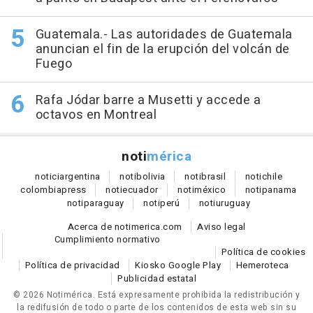
Guatemala.- Las autoridades de Guatemala
anuncian el fin de la erupción del volcán de
Fuego
Rafa Jódar barre a Musetti y accede a
octavos en Montreal
noti
mérica
notici
argentina
noti
bolivia
noti
brasil
noti
chile
colombia
press
noti
ecuador
noti
méxico
noti
panama
noti
paraguay
noti
perú
noti
uruguay
Acerca de notimerica.com
Aviso legal
Cumplimiento normativo
Política de cookies
Política de privacidad
Kiosko Google Play
Hemeroteca
Publicidad estatal
© 2026 Notimérica.
Está expresamente prohibida la redistribución y
la redifusión de todo o parte de los contenidos de esta web sin su