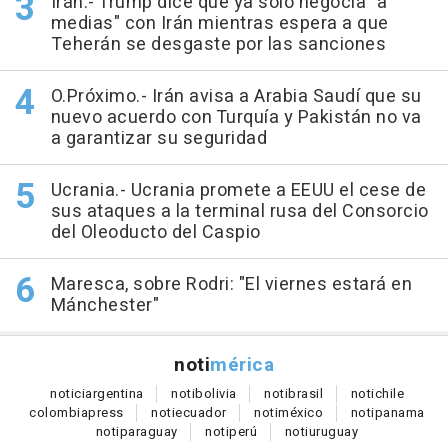
Irán.- Trump dice que ya solo negocia "a
medias" con Irán mientras espera a que
Teherán se desgaste por las sanciones
O.Próximo.- Irán avisa a Arabia Saudí que su
nuevo acuerdo con Turquía y Pakistán no va
a garantizar su seguridad
Ucrania.- Ucrania promete a EEUU el cese de
sus ataques a la terminal rusa del Consorcio
del Oleoducto del Caspio
Maresca, sobre Rodri: "El viernes estará en
Mánchester"
noti
mérica
notici
argentina
noti
bolivia
noti
brasil
noti
chile
colombia
press
noti
ecuador
noti
méxico
noti
panama
noti
paraguay
noti
perú
noti
uruguay