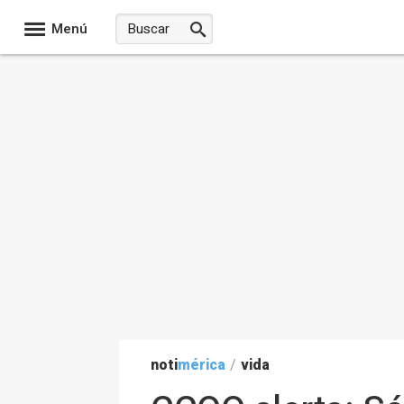
Menú
noti
mérica
/
vida