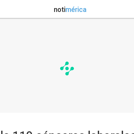
noti
mérica