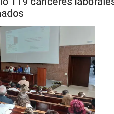
lo 119 cánceres laborale
mados