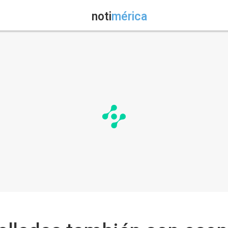
noti
mérica