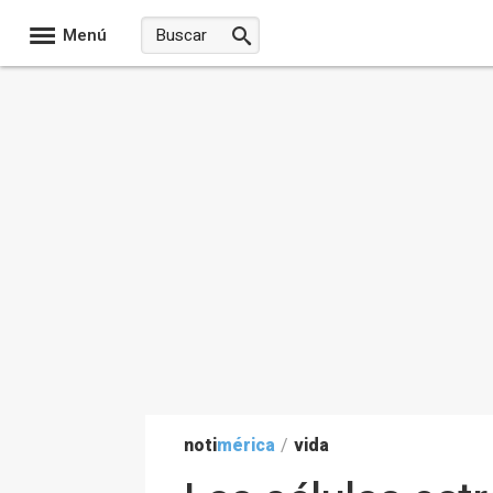
Menú
noti
mérica
/
vida