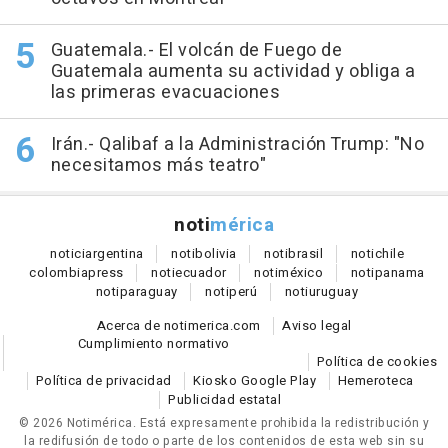
Guatemala.- El volcán de Fuego de
Guatemala aumenta su actividad y obliga a
las primeras evacuaciones
Irán.- Qalibaf a la Administración Trump: "No
necesitamos más teatro"
noti
mérica
notici
argentina
noti
bolivia
noti
brasil
noti
chile
colombia
press
noti
ecuador
noti
méxico
noti
panama
noti
paraguay
noti
perú
noti
uruguay
Acerca de notimerica.com
Aviso legal
Cumplimiento normativo
Política de cookies
Política de privacidad
Kiosko Google Play
Hemeroteca
Publicidad estatal
© 2026 Notimérica.
Está expresamente prohibida la redistribución y
la redifusión de todo o parte de los contenidos de esta web sin su