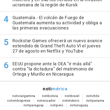
ucraniana de la región de Kursk
Guatemala.- El volcán de Fuego de
Guatemala aumenta su actividad y obliga a
las primeras evacuaciones
Rockstar Games ofrecerá un nuevo avance
extendido de Grand Theft Auto VI el jueves
27 de agosto en Netflix y YouTube
EEUU propone ante la OEA "ir más allá"
contra "la dictadura" del matrimonio de
Ortega y Murillo en Nicaragua
noti
mérica
notici
argentina
noti
bolivia
noti
brasil
noti
chile
colombia
press
noti
ecuador
noti
méxico
noti
panama
noti
paraguay
noti
perú
noti
uruguay