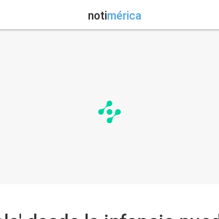
noti
mérica