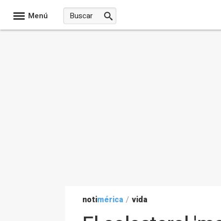
Menú
noti
mérica
/
vida