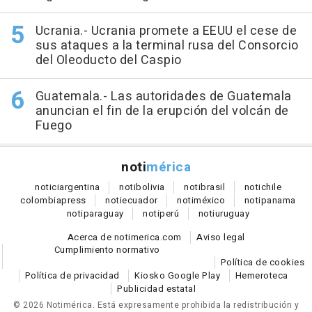
Ucrania.- Ucrania promete a EEUU el cese de
sus ataques a la terminal rusa del Consorcio
del Oleoducto del Caspio
Guatemala.- Las autoridades de Guatemala
anuncian el fin de la erupción del volcán de
Fuego
noti
mérica
notici
argentina
noti
bolivia
noti
brasil
noti
chile
colombia
press
noti
ecuador
noti
méxico
noti
panama
noti
paraguay
noti
perú
noti
uruguay
Acerca de notimerica.com
Aviso legal
Cumplimiento normativo
Política de cookies
Política de privacidad
Kiosko Google Play
Hemeroteca
Publicidad estatal
© 2026 Notimérica.
Está expresamente prohibida la redistribución y