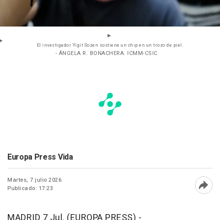
El investigador Yigit Sozen sostiene un chip en un trozo de piel.
- ÁNGELA R. BONACHERA. ICMM-CSIC
Europa Press Vida
Martes, 7 julio 2026
Publicado: 17:23
Abri
MADRID 7 Jul. (EUROPA PRESS) -