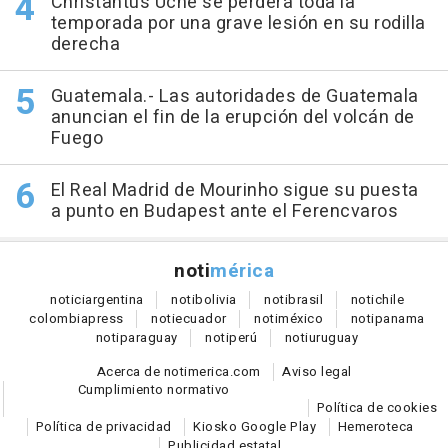
Christantus Uche se perderá toda la
temporada por una grave lesión en su rodilla
derecha
Guatemala.- Las autoridades de Guatemala
anuncian el fin de la erupción del volcán de
Fuego
El Real Madrid de Mourinho sigue su puesta
a punto en Budapest ante el Ferencvaros
noti
mérica
notici
argentina
noti
bolivia
noti
brasil
noti
chile
colombia
press
noti
ecuador
noti
méxico
noti
panama
noti
paraguay
noti
perú
noti
uruguay
Acerca de notimerica.com
Aviso legal
Cumplimiento normativo
Política de cookies
Política de privacidad
Kiosko Google Play
Hemeroteca
Publicidad estatal