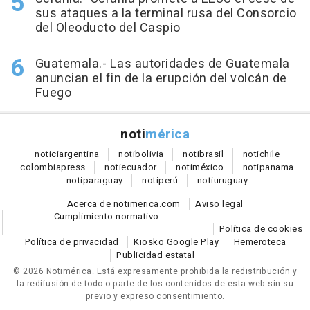
sus ataques a la terminal rusa del Consorcio
del Oleoducto del Caspio
Guatemala.- Las autoridades de Guatemala
anuncian el fin de la erupción del volcán de
Fuego
noti
mérica
notici
argentina
noti
bolivia
noti
brasil
noti
chile
colombia
press
noti
ecuador
noti
méxico
noti
panama
noti
paraguay
noti
perú
noti
uruguay
Acerca de notimerica.com
Aviso legal
Cumplimiento normativo
Política de cookies
Política de privacidad
Kiosko Google Play
Hemeroteca
Publicidad estatal
© 2026 Notimérica.
Está expresamente prohibida la redistribución y
la redifusión de todo o parte de los contenidos de esta web sin su
previo y expreso consentimiento.