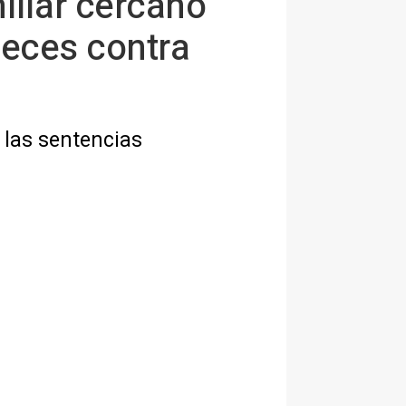
iliar cercano
ueces contra
 las sentencias