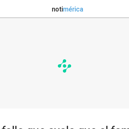
noti
mérica