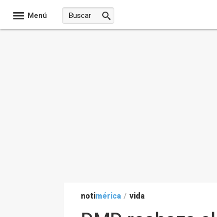
Menú
noti
mérica
/
vida