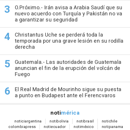
O.Próximo.- Irán avisa a Arabia Saudí que su
nuevo acuerdo con Turquía y Pakistán no va
a garantizar su seguridad
Christantus Uche se perderá toda la
temporada por una grave lesión en su rodilla
derecha
Guatemala.- Las autoridades de Guatemala
anuncian el fin de la erupción del volcán de
Fuego
El Real Madrid de Mourinho sigue su puesta
a punto en Budapest ante el Ferencvaros
noti
mérica
notici
argentina
noti
bolivia
noti
brasil
noti
chile
colombia
press
noti
ecuador
noti
méxico
noti
panama