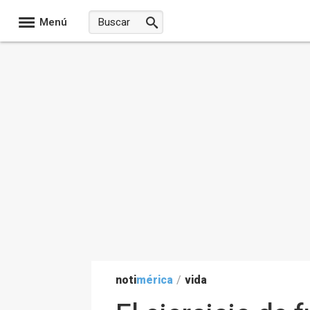
Menú
noti
mérica
/
vida