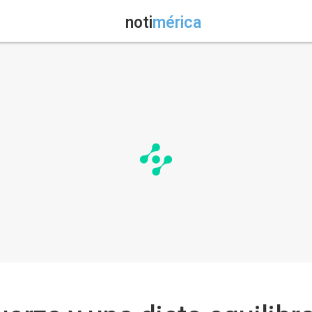
noti
mérica