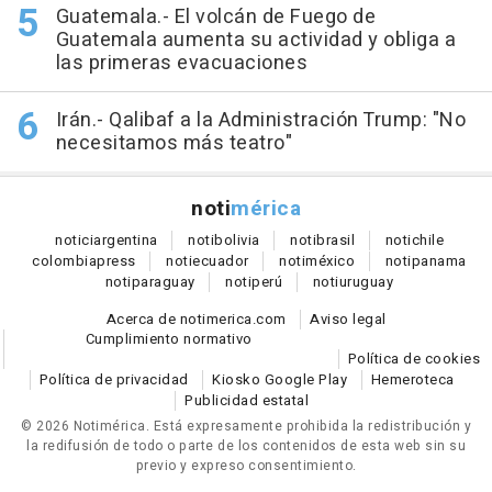
Guatemala.- El volcán de Fuego de
Guatemala aumenta su actividad y obliga a
las primeras evacuaciones
Irán.- Qalibaf a la Administración Trump: "No
necesitamos más teatro"
noti
mérica
notici
argentina
noti
bolivia
noti
brasil
noti
chile
colombia
press
noti
ecuador
noti
méxico
noti
panama
noti
paraguay
noti
perú
noti
uruguay
Acerca de notimerica.com
Aviso legal
Cumplimiento normativo
Política de cookies
Política de privacidad
Kiosko Google Play
Hemeroteca
Publicidad estatal
© 2026 Notimérica.
Está expresamente prohibida la redistribución y
la redifusión de todo o parte de los contenidos de esta web sin su
previo y expreso consentimiento.