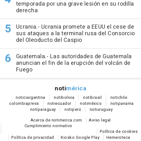
temporada por una grave lesión en su rodilla
derecha
Ucrania.- Ucrania promete a EEUU el cese de
sus ataques a la terminal rusa del Consorcio
del Oleoducto del Caspio
Guatemala.- Las autoridades de Guatemala
anuncian el fin de la erupción del volcán de
Fuego
noti
mérica
notici
argentina
noti
bolivia
noti
brasil
noti
chile
colombia
press
noti
ecuador
noti
méxico
noti
panama
noti
paraguay
noti
perú
noti
uruguay
Acerca de notimerica.com
Aviso legal
Cumplimiento normativo
Política de cookies
Política de privacidad
Kiosko Google Play
Hemeroteca