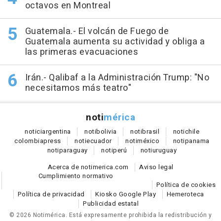
octavos en Montreal
Guatemala.- El volcán de Fuego de
Guatemala aumenta su actividad y obliga a
las primeras evacuaciones
Irán.- Qalibaf a la Administración Trump: "No
necesitamos más teatro"
noti
mérica
notici
argentina
noti
bolivia
noti
brasil
noti
chile
colombia
press
noti
ecuador
noti
méxico
noti
panama
noti
paraguay
noti
perú
noti
uruguay
Acerca de notimerica.com
Aviso legal
Cumplimiento normativo
Política de cookies
Política de privacidad
Kiosko Google Play
Hemeroteca
Publicidad estatal
© 2026 Notimérica.
Está expresamente prohibida la redistribución y