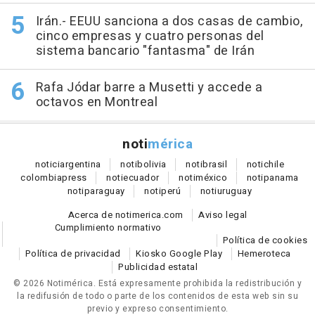
Irán.- EEUU sanciona a dos casas de cambio,
cinco empresas y cuatro personas del
sistema bancario "fantasma" de Irán
Rafa Jódar barre a Musetti y accede a
octavos en Montreal
noti
mérica
notici
argentina
noti
bolivia
noti
brasil
noti
chile
colombia
press
noti
ecuador
noti
méxico
noti
panama
noti
paraguay
noti
perú
noti
uruguay
Acerca de notimerica.com
Aviso legal
Cumplimiento normativo
Política de cookies
Política de privacidad
Kiosko Google Play
Hemeroteca
Publicidad estatal
© 2026 Notimérica.
Está expresamente prohibida la redistribución y
la redifusión de todo o parte de los contenidos de esta web sin su
previo y expreso consentimiento.